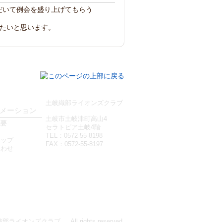
だいて例会を盛り上げてもらう
きたいと思います。
土岐織部ライオンズクラブ
メーション
土岐市土岐津町高山4
概要
セラトピア土岐4階
TEL：0572-55-8198
マップ
FAX：0572-55-8197
合わせ
織部ライオンズクラブ
. All rights reserved.