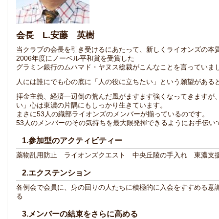
会長 L.安藤 英樹
当クラブの会長を引き受けるにあたって、新しくライオンズの本
2006年度にノーベル平和賞を受賞した
グラミン銀行のムハマド・ヤヌス総裁がこんなことを言っていま
人には誰にでも心の底に「人の役に立ちたい」という願望がある
拝金主義、経済一辺倒の荒んだ風がますます強くなってきますが
い」心は東濃の片隅にもしっかり生きています。
まさに53人の織部ライオンズのメンバーが揃っているのです。
53人のメンバーのその気持ちを最大限発揮できるようにお手伝い
1.参加型のアクティビティー
薬物乱用防止 ライオンズクエスト 中央丘陵の手入れ 東濃支
2.エクステンション
各例会で会員に、身の回りの人たちに積極的に入会をすすめる意
る
3.メンバーの結束をさらに高める