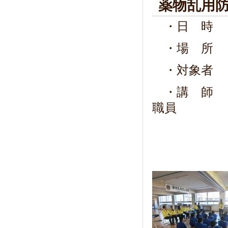
薬物乱用
・日 時 11
・場 所 
・対象者 
・講 師 
職員
認定講