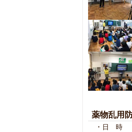
薬物乱用
・
日 