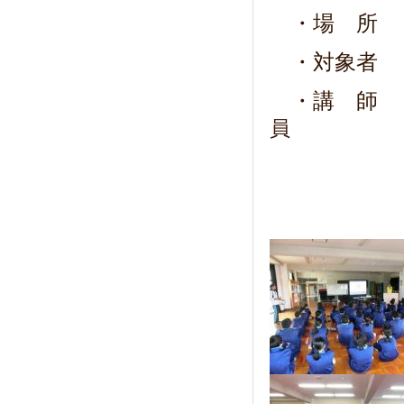
・場 所 
・対象者 
・講 
員
認定講