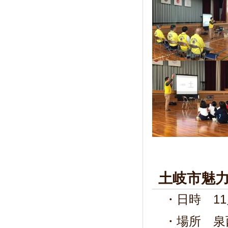
土岐市魅
・日時 11月
・場所 泉西